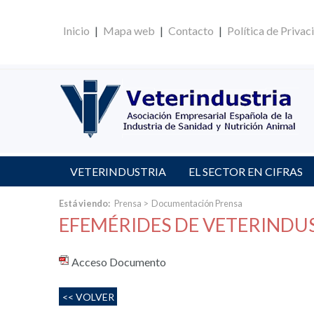
Inicio
|
Mapa web
|
Contacto
|
Política de Privac
VETERINDUSTRIA
EL SECTOR EN CIFRAS
Está viendo:
Prensa
>
Documentación Prensa
EFEMÉRIDES DE VETERINDUS
Acceso Documento
<< VOLVER