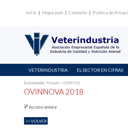
Inicio
|
Mapa web
|
Contacto
|
Política de Privac
VETERINDUSTRIA
EL SECTOR EN CIFRAS
Está viendo:
Portada
>
EVENTOS
OVINNOVA 2018
Acceso enlace
<< VOLVER