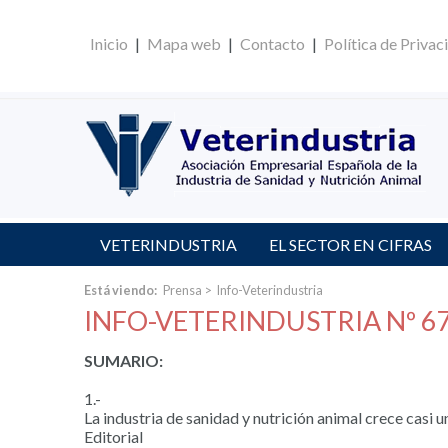
Inicio
|
Mapa web
|
Contacto
|
Política de Privac
VETERINDUSTRIA
EL SECTOR EN CIFRAS
Está viendo:
Prensa
>
Info-Veterindustria
INFO-VETERINDUSTRIA Nº 67
SUMARIO:
1.-
La industria de sanidad y nutrición animal crece casi
Editorial