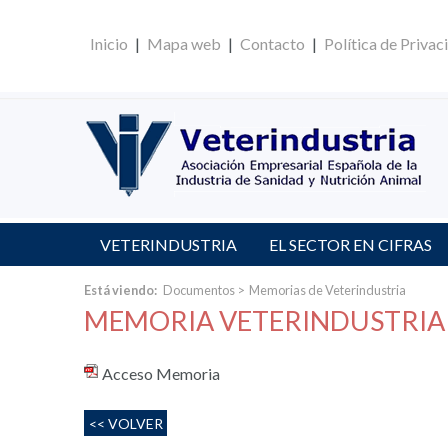
Inicio
|
Mapa web
|
Contacto
|
Política de Privac
VETERINDUSTRIA
EL SECTOR EN CIFRAS
Está viendo:
Documentos
>
Memorias de Veterindustria
MEMORIA VETERINDUSTRIA
Acceso Memoria
<< VOLVER