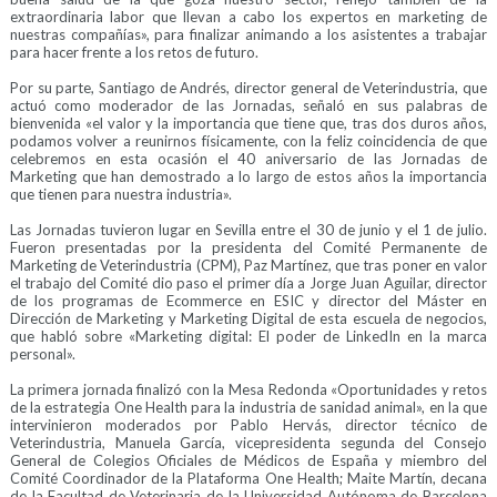
extraordinaria labor que llevan a cabo los expertos en marketing de
nuestras compañías», para finalizar animando a los asistentes a trabajar
para hacer frente a los retos de futuro.
Por su parte, Santiago de Andrés, director general de Veterindustria, que
actuó como moderador de las Jornadas, señaló en sus palabras de
bienvenida «el valor y la importancia que tiene que, tras dos duros años,
podamos volver a reunirnos físicamente, con la feliz coincidencia de que
celebremos en esta ocasión el 40 aniversario de las Jornadas de
Marketing que han demostrado a lo largo de estos años la importancia
que tienen para nuestra industria».
Las Jornadas tuvieron lugar en Sevilla entre el 30 de junio y el 1 de julio.
Fueron presentadas por la presidenta del Comité Permanente de
Marketing de Veterindustria (CPM), Paz Martínez, que tras poner en valor
el trabajo del Comité dio paso el primer día a Jorge Juan Aguilar, director
de los programas de Ecommerce en ESIC y director del Máster en
Dirección de Marketing y Marketing Digital de esta escuela de negocios,
que habló sobre «Marketing digital: El poder de LinkedIn en la marca
personal».
La primera jornada finalizó con la Mesa Redonda «Oportunidades y retos
de la estrategia One Health para la industria de sanidad animal», en la que
intervinieron moderados por Pablo Hervás, director técnico de
Veterindustria, Manuela García, vicepresidenta segunda del Consejo
General de Colegios Oficiales de Médicos de España y miembro del
Comité Coordinador de la Plataforma One Health; Maite Martín, decana
de la Facultad de Veterinaria de la Universidad Autónoma de Barcelona