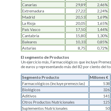
Canarias
29,89
2,46%
Extremadura
27,22
2,24%
Madrid
20,53
1,69%
La Rioja
20,05
1,65%
País Vasco
17,50
1,44%
Cantabria
15,80
1,30%
Baleares
10,33
0,85%
Asturias
8,75
0,72%
El segmento de Productos
Un ejercicio más, Farmacológicos que incluye Premezc
de euros y representando más del 82 por ciento del tod
Segmento Producto
Millones €
Farmacológicos (incluye premezclas)
538
Biológicos
326
Aditivos
141
Otros Productos Nutricionales
125
Suplementos Nutricionales
50