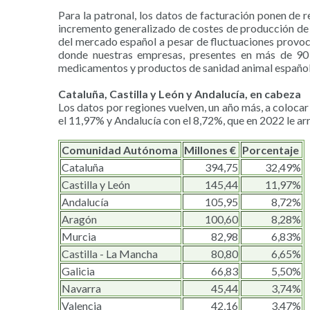
Para la patronal, los datos de facturación ponen de re
incremento generalizado de costes de producción de 
del mercado español a pesar de fluctuaciones provoca
donde nuestras empresas, presentes en más de 90 
medicamentos y productos de sanidad animal españoles
Cataluña, Castilla y León y Andalucía, en cabeza
Los datos por regiones vuelven, un año más, a coloca
el 11,97% y Andalucía con el 8,72%, que en 2022 le arre
Comunidad Autónoma
Millones €
Porcentaje
Cataluña
394,75
32,49%
Castilla y León
145,44
11,97%
Andalucía
105,95
8,72%
Aragón
100,60
8,28%
Murcia
82,98
6,83%
Castilla - La Mancha
80,80
6,65%
Galicia
66,83
5,50%
Navarra
45,44
3,74%
Valencia
42,16
3,47%