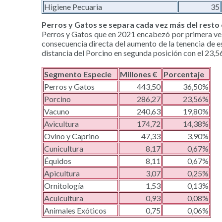
Higiene Pecuaria
35
Perros y Gatos se separa cada vez más del resto
Perros y Gatos que en 2021 encabezó por primera vez 
consecuencia directa del aumento de la tenencia de e
distancia del Porcino en segunda posición con el 23,56
Segmento Especie
Millones €
Porcentaje
Perros y Gatos
443,50
36,50%
Porcino
286,27
23,56%
Vacuno
240,63
19,80%
Avicultura
174,72
14,38%
Ovino y Caprino
47,33
3,90%
Cunicultura
8,17
0,67%
Équidos
8,11
0,67%
Apicultura
3,07
0,25%
Ornitología
1,53
0,13%
Acuicultura
0,93
0,08%
Animales Exóticos
0,75
0,06%